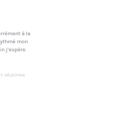
arrément à la
 rythmé mon
in j’espère.
ST
,
SÉLECTION
,