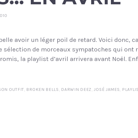
2010
pelle avoir un léger poil de retard. Voici donc, c
te sélection de morceaux sympatoches qui ont
mis, la playlist d’avril arrivera avant Noël. Enf
SON OUTFIT
,
BROKEN BELLS
,
DARWIN DEEZ
,
JOSÉ JAMES
,
PLAYLI