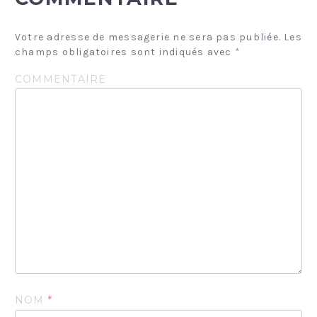
I
O
Votre adresse de messagerie ne sera pas publiée.
Les
N
champs obligatoires sont indiqués avec
*
D
COMMENTAIRE
E
L
’
A
R
T
I
C
L
E
NOM
*