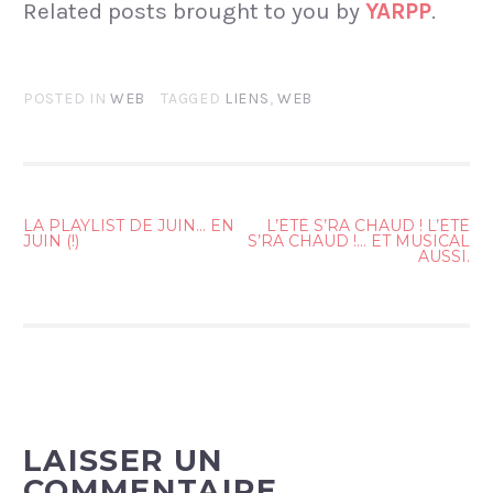
Related posts brought to you by
YARPP
.
POSTED IN
WEB
TAGGED
LIENS
,
WEB
LA PLAYLIST DE JUIN… EN
L’ÉTÉ S’RA CHAUD ! L’ÉTÉ
JUIN (!)
S’RA CHAUD !… ET MUSICAL
N
AUSSI.
A
V
I
G
A
LAISSER UN
T
COMMENTAIRE