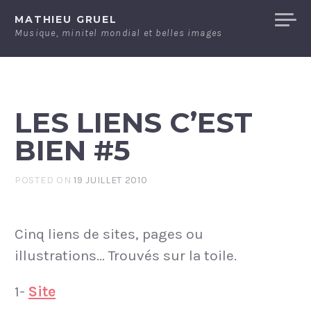
Skip
MATHIEU GRUEL
to
Musique, minitel mondial et belles images
content
LES LIENS C’EST
BIEN #5
POSTED ON
19 JUILLET 2010
Cinq liens de sites, pages ou
illustrations… Trouvés sur la toile.
1-
Site