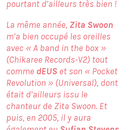
pourtant d’ailleurs très bien !
La même année,
Zita Swoon
m’a bien occupé les oreilles
avec «
A band in the box
»
(Chikaree Records-V2) tout
comme
dEUS
et son «
Pocket
Revolution
» (Universal), dont
était d’ailleurs issu le
chanteur de Zita Swoon. Et
puis, en 2005, il y aura
également eu
Sufjan Stevens